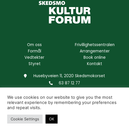
Om oss
Frivillighetssentralen
Formål
Arrangementer
Vedtekter
Book online
Styret
Kontakt
Husebyveien 11, 2020 Skedsmokorset
63 87 12 77
F
We use cookies on our website to give you the most
a
relevant experience by remembering your preferences
c
and repeat visits.
e
Copyright © 2026 - Skedsmo Kulturforum AS. All rights
b
reserved.
Cookie Settings
OK
o
Developed & Designed by
Pagelook
o