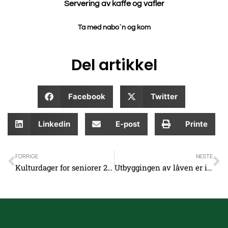
Servering av kaffe og vafler
Ta med nabo`n og kom
Del artikkel
Facebook
Twitter
Linkedin
E-post
Printe
Prev
N
FORRIGE
NESTE
Kulturdager for seniorer 29. september til 1. oktober 2022
Utbyggingen av låven er i gang!