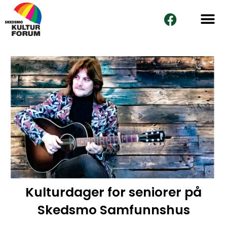
Skip
F
to
a
content
c
e
b
o
o
k
Kulturdager for seniorer på
Skedsmo Samfunnshus