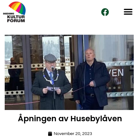
Skip
F
to
a
content
c
e
b
o
o
k
Åpningen av Husebylåven
November 20, 2023