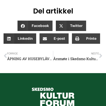
Del artikkel
Facebook
Twitter
Linkedin
E-post
Printe
Prev
N
FORRIGE
NESTE
ÅPNING AV HUSEBYLÅVEN – LØRDAG 18.NOVEMBER
Årsmøte i Skedsmo Kulturforum