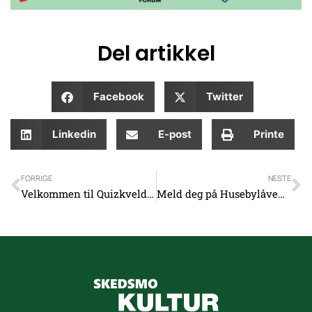
Del artikkel
Facebook
Twitter
Linkedin
E-post
Printe
Prev
N
FORRIGE
NESTE
Velkommen til Quizkveld i Husebylåven
Meld deg på Husebylåvens nyhetsbrev