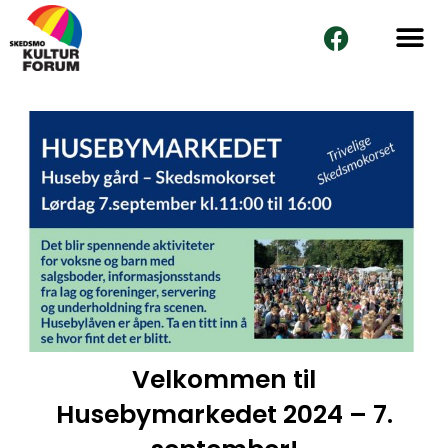
Skip
F
to
a
content
c
e
b
o
o
k
Velkommen til
Husebymarkedet 2024 – 7.